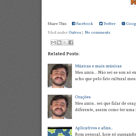
Share This:
Facebook
Twitter
Goog
Filed under
Outros
|
No comments
Related Posts:
Músicas e mais músicas
Mes amis... Não sei se sou só 
acho que pelo fato cultural m
Orações
Mes amis.. sei que falar de o
diferente, assim como ter uma 
Aplicativos e afins..
Bom pessoal, hoje só passando 