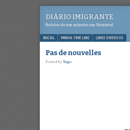
DIÁRIO IMIGRANTE
Relatos de um mineiro em Montréal
Menu
SKIP TO CONTENT
INICIAL
MINHA TIME LINE
LINKS DIVERSOS
Pas de nouvelles
Posted by
Tiago