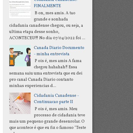
FINALMENTE
B on, mes amis. A tao
grande e sonhada
cidadania canadense chegou, ou seja, a
ultima etapa desse sonho,
ACONTECEU!!! No dia 07/04/2022 foi ...
Canada Diario Documento
- minha entrevista
P ois é, mes amis A fama
chegou hahahah!! Essa
semana saiu uma entrevista que eu dei
pro canal Canada Diario contanto
minhas experiencias d...
Cidadania Canadense -
Continuacao parte II
P ois é, mes amis. Meu
processo de cidadania teve
mais um pequeno grande desenrolar. O
que acontece é que eu fiz o famoso "Teste