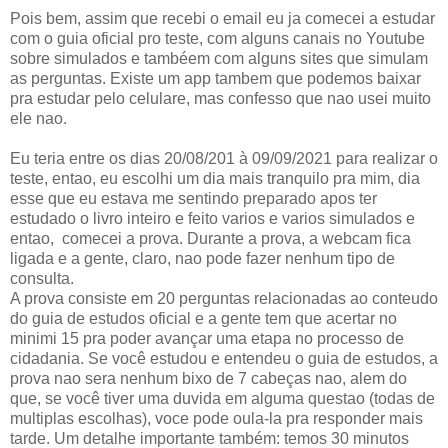
Pois bem, assim que recebi o email eu ja comecei a estudar
com o guia oficial pro teste, com alguns canais no Youtube
sobre simulados e tambéem com alguns sites que simulam
as perguntas. Existe um app tambem que podemos baixar
pra estudar pelo celulare, mas confesso que nao usei muito
ele nao.
Eu teria entre os dias 20/08/201 à 09/09/2021 para realizar o
teste, entao, eu escolhi um dia mais tranquilo pra mim, dia
esse que eu estava me sentindo preparado apos ter
estudado o livro inteiro e feito varios e varios simulados e
entao, comecei a prova. Durante a prova, a webcam fica
ligada e a gente, claro, nao pode fazer nenhum tipo de
consulta.
A prova consiste em 20 perguntas relacionadas ao conteudo
do guia de estudos oficial e a gente tem que acertar no
minimi 15 pra poder avançar uma etapa no processo de
cidadania. Se você estudou e entendeu o guia de estudos, a
prova nao sera nenhum bixo de 7 cabeças nao, alem do
que, se você tiver uma duvida em alguma questao (todas de
multiplas escolhas), voce pode oula-la pra responder mais
tarde. Um detalhe importante também: temos 30 minutos